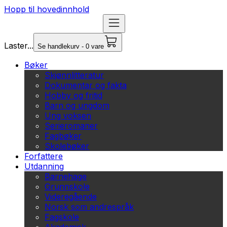
Hopp til hovedinnhold
Laster...
Se handlekurv - 0 vare
Bøker
Skjønnlitteratur
Dokumentar og fakta
Hobby og fritid
Barn og ungdom
Ung voksen
Serieromaner
Fagbøker
Skolebøker
Forfattere
Utdanning
Barnehage
Grunnskole
Videregående
Norsk som andrespråk
Fagskole