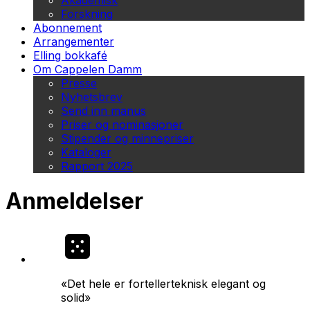
Akademisk
Forskning
Abonnement
Arrangementer
Elling bokkafé
Om Cappelen Damm
Presse
Nyhetsbrev
Send inn manus
Priser og nominasjoner
Stipender og minnepriser
Kataloger
Rapport 2025
Anmeldelser
«Det hele er fortellerteknisk elegant og
solid»