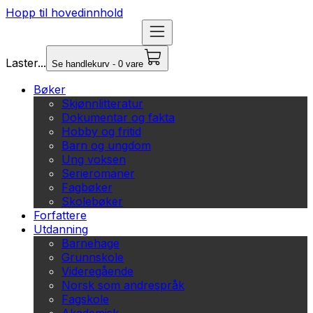
Hopp til hovedinnhold
Laster...
Se handlekurv - 0 vare
Bøker
Skjønnlitteratur
Dokumentar og fakta
Hobby og fritid
Barn og ungdom
Ung voksen
Serieromaner
Fagbøker
Skolebøker
Forfattere
Utdanning
Barnehage
Grunnskole
Videregående
Norsk som andrespråk
Fagskole