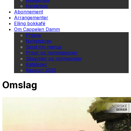
Akademisk
Forskning
Abonnement
Arrangementer
Elling bokkafé
Om Cappelen Damm
Presse
Nyhetsbrev
Send inn manus
Priser og nominasjoner
Stipender og minnepriser
Kataloger
Rapport 2025
Omslag