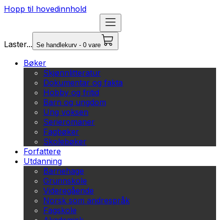
Hopp til hovedinnhold
Laster...
Se handlekurv - 0 vare
Bøker
Skjønnlitteratur
Dokumentar og fakta
Hobby og fritid
Barn og ungdom
Ung voksen
Serieromaner
Fagbøker
Skolebøker
Forfattere
Utdanning
Barnehage
Grunnskole
Videregående
Norsk som andrespråk
Fagskole