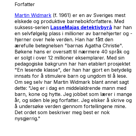
Forfatter
Martin Widmark
(f. 1961) er en av Sveriges mest
elskede og produktive barnebokforfattere. Med
suksess-serien
LasseMajas detektivbyrå
har han
en selvfølgelig plass i millioner av barnehjerter og -
hjerner over hele verden. Han har fått den
ærefulle betegnelsen "barnas Agatha Christie".
Bøkene hans er oversatt til nærmere 40 språk og
er solgt i over 12 millioner eksemplarer. Med sin
pedagogiske bakgrunn har han etablert prosjektet
"En lesende klasse", der han har gjort en betydelig
innsats for å stimulere barn og ungdom til å lese.
Om seg selv har Martin Widmark blant annet sagt
dette: "Jeg er i dag en middelaldrende mann med
barn, kone og hytte. Jeg jobbet som lærer i mange
år, og siden ble jeg forfatter. Jeg elsker å skrive og
å undersøke verden gjennom fortellingene mine.
Det ordet som beskriver meg best er nok
nysgjerrig."