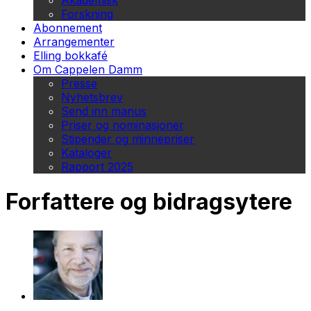
Akademisk
Forskning
Abonnement
Arrangementer
Elling bokkafé
Om Cappelen Damm
Presse
Nyhetsbrev
Send inn manus
Priser og nominasjoner
Stipender og minnepriser
Kataloger
Rapport 2025
Forfattere og bidragsytere