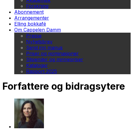
Akademisk
Forskning
Abonnement
Arrangementer
Elling bokkafé
Om Cappelen Damm
Presse
Nyhetsbrev
Send inn manus
Priser og nominasjoner
Stipender og minnepriser
Kataloger
Rapport 2025
Forfattere og bidragsytere