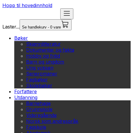
Hopp til hovedinnhold
Laster...
Se handlekurv - 0 vare
Bøker
Skjønnlitteratur
Dokumentar og fakta
Hobby og fritid
Barn og ungdom
Ung voksen
Serieromaner
Fagbøker
Skolebøker
Forfattere
Utdanning
Barnehage
Grunnskole
Videregående
Norsk som andrespråk
Fagskole