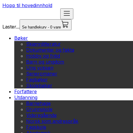
Hopp til hovedinnhold
Laster...
Se handlekurv - 0 vare
Bøker
Skjønnlitteratur
Dokumentar og fakta
Hobby og fritid
Barn og ungdom
Ung voksen
Serieromaner
Fagbøker
Skolebøker
Forfattere
Utdanning
Barnehage
Grunnskole
Videregående
Norsk som andrespråk
Fagskole