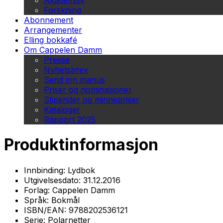
Akademisk
Forskning
Abonnement
Arrangementer
Elling bokkafé
Om Cappelen Damm
Presse
Nyhetsbrev
Send inn manus
Priser og nominasjoner
Stipender og minnepriser
Kataloger
Rapport 2025
Produktinformasjon
Innbinding:
Lydbok
Utgivelsesdato:
31.12.2016
Forlag:
Cappelen Damm
Språk:
Bokmål
ISBN/EAN:
9788202536121
Serie:
Polarnetter