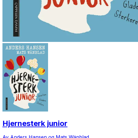
Hjernesterk junior
Av Anders Hansen og Mats Wänblad