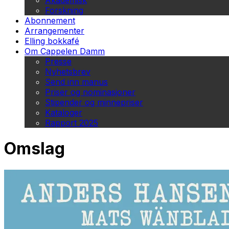
Akademisk
Forskning
Abonnement
Arrangementer
Elling bokkafé
Om Cappelen Damm
Presse
Nyhetsbrev
Send inn manus
Priser og nominasjoner
Stipender og minnepriser
Kataloger
Rapport 2025
Omslag