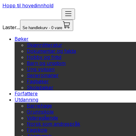
Hopp til hovedinnhold
Laster...
Se handlekurv - 0 vare
Bøker
Skjønnlitteratur
Dokumentar og fakta
Hobby og fritid
Barn og ungdom
Ung voksen
Serieromaner
Fagbøker
Skolebøker
Forfattere
Utdanning
Barnehage
Grunnskole
Videregående
Norsk som andrespråk
Fagskole