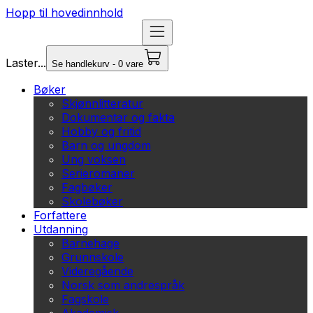
Hopp til hovedinnhold
Laster...
Se handlekurv - 0 vare
Bøker
Skjønnlitteratur
Dokumentar og fakta
Hobby og fritid
Barn og ungdom
Ung voksen
Serieromaner
Fagbøker
Skolebøker
Forfattere
Utdanning
Barnehage
Grunnskole
Videregående
Norsk som andrespråk
Fagskole