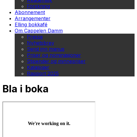
Akademisk
Forskning
Abonnement
Arrangementer
Elling bokkafé
Om Cappelen Damm
Presse
Nyhetsbrev
Send inn manus
Priser og nominasjoner
Stipender og minnepriser
Kataloger
Rapport 2025
Bla i boka