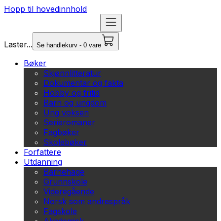
Hopp til hovedinnhold
Laster...
Se handlekurv - 0 vare
Bøker
Skjønnlitteratur
Dokumentar og fakta
Hobby og fritid
Barn og ungdom
Ung voksen
Serieromaner
Fagbøker
Skolebøker
Forfattere
Utdanning
Barnehage
Grunnskole
Videregående
Norsk som andrespråk
Fagskole