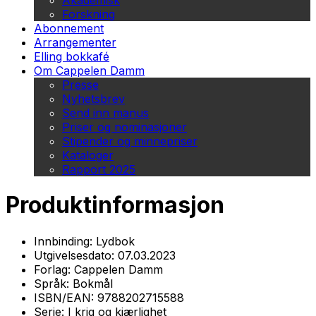
Akademisk
Forskning
Abonnement
Arrangementer
Elling bokkafé
Om Cappelen Damm
Presse
Nyhetsbrev
Send inn manus
Priser og nominasjoner
Stipender og minnepriser
Kataloger
Rapport 2025
Produktinformasjon
Innbinding:
Lydbok
Utgivelsesdato:
07.03.2023
Forlag:
Cappelen Damm
Språk:
Bokmål
ISBN/EAN:
9788202715588
Serie:
I krig og kjærlighet