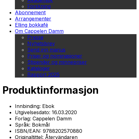
Akademisk
Forskning
Abonnement
Arrangementer
Elling bokkafé
Om Cappelen Damm
Presse
Nyhetsbrev
Send inn manus
Priser og nominasjoner
Stipender og minnepriser
Kataloger
Rapport 2025
Produktinformasjon
Innbinding:
Ebok
Utgivelsesdato:
16.03.2020
Forlag:
Cappelen Damm
Språk:
Bokmål
ISBN/EAN:
9788202570880
Originaltittel:
Återvändaren