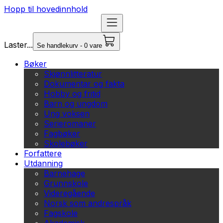
Hopp til hovedinnhold
Laster...
Se handlekurv - 0 vare
Bøker
Skjønnlitteratur
Dokumentar og fakta
Hobby og fritid
Barn og ungdom
Ung voksen
Serieromaner
Fagbøker
Skolebøker
Forfattere
Utdanning
Barnehage
Grunnskole
Videregående
Norsk som andrespråk
Fagskole