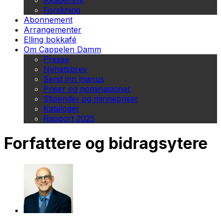
Akademisk
Forskning
Abonnement
Arrangementer
Elling bokkafé
Om Cappelen Damm
Presse
Nyhetsbrev
Send inn manus
Priser og nominasjoner
Stipender og minnepriser
Kataloger
Rapport 2025
Forfattere og bidragsytere