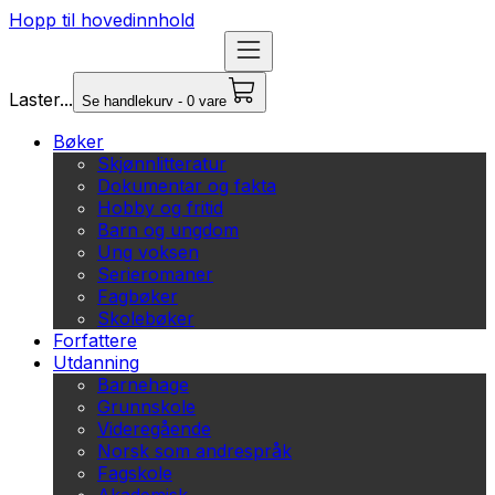
Hopp til hovedinnhold
Laster...
Se handlekurv - 0 vare
Bøker
Skjønnlitteratur
Dokumentar og fakta
Hobby og fritid
Barn og ungdom
Ung voksen
Serieromaner
Fagbøker
Skolebøker
Forfattere
Utdanning
Barnehage
Grunnskole
Videregående
Norsk som andrespråk
Fagskole