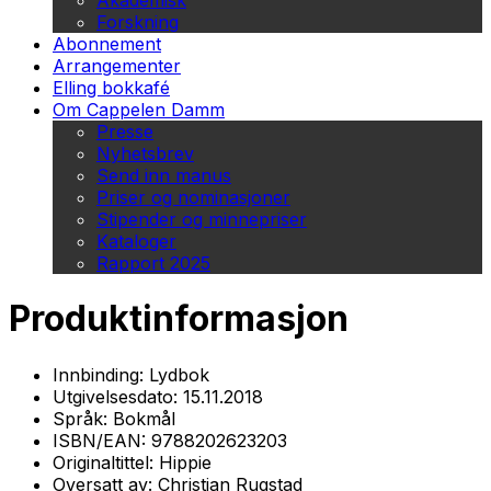
Akademisk
Forskning
Abonnement
Arrangementer
Elling bokkafé
Om Cappelen Damm
Presse
Nyhetsbrev
Send inn manus
Priser og nominasjoner
Stipender og minnepriser
Kataloger
Rapport 2025
Produktinformasjon
Innbinding:
Lydbok
Utgivelsesdato:
15.11.2018
Språk:
Bokmål
ISBN/EAN:
9788202623203
Originaltittel:
Hippie
Oversatt av:
Christian Rugstad