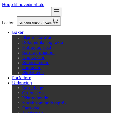
Hopp til hovedinnhold
Laster...
Se handlekurv - 0 vare
Bøker
Skjønnlitteratur
Dokumentar og fakta
Hobby og fritid
Barn og ungdom
Ung voksen
Serieromaner
Fagbøker
Skolebøker
Forfattere
Utdanning
Barnehage
Grunnskole
Videregående
Norsk som andrespråk
Fagskole