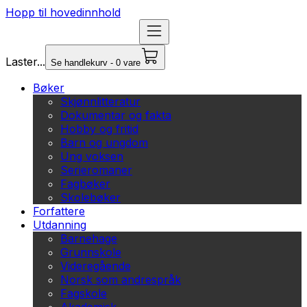
Hopp til hovedinnhold
Laster...
Se handlekurv - 0 vare
Bøker
Skjønnlitteratur
Dokumentar og fakta
Hobby og fritid
Barn og ungdom
Ung voksen
Serieromaner
Fagbøker
Skolebøker
Forfattere
Utdanning
Barnehage
Grunnskole
Videregående
Norsk som andrespråk
Fagskole