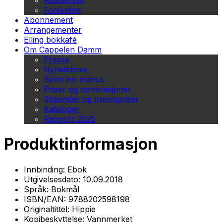
Akademisk
Forskning
Abonnement
Arrangementer
Elling bokkafé
Om Cappelen Damm
Presse
Nyhetsbrev
Send inn manus
Priser og nominasjoner
Stipender og minnepriser
Kataloger
Rapport 2025
Produktinformasjon
Innbinding:
Ebok
Utgivelsesdato:
10.09.2018
Språk:
Bokmål
ISBN/EAN:
9788202598198
Originaltittel:
Hippie
Kopibeskyttelse:
Vannmerket