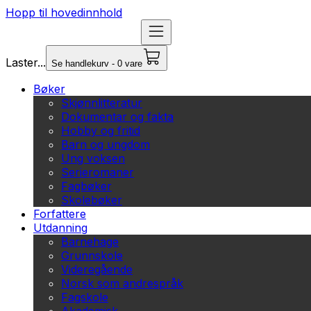
Hopp til hovedinnhold
Laster...
Se handlekurv - 0 vare
Bøker
Skjønnlitteratur
Dokumentar og fakta
Hobby og fritid
Barn og ungdom
Ung voksen
Serieromaner
Fagbøker
Skolebøker
Forfattere
Utdanning
Barnehage
Grunnskole
Videregående
Norsk som andrespråk
Fagskole