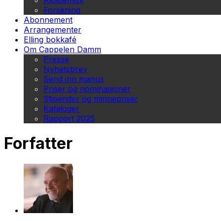
Akademisk
Forskning
Abonnement
Arrangementer
Elling bokkafé
Om Cappelen Damm
Presse
Nyhetsbrev
Send inn manus
Priser og nominasjoner
Stipender og minnepriser
Kataloger
Rapport 2025
Forfatter