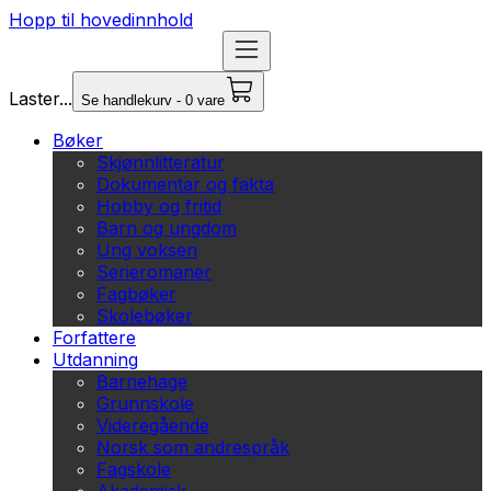
Hopp til hovedinnhold
Laster...
Se handlekurv - 0 vare
Bøker
Skjønnlitteratur
Dokumentar og fakta
Hobby og fritid
Barn og ungdom
Ung voksen
Serieromaner
Fagbøker
Skolebøker
Forfattere
Utdanning
Barnehage
Grunnskole
Videregående
Norsk som andrespråk
Fagskole