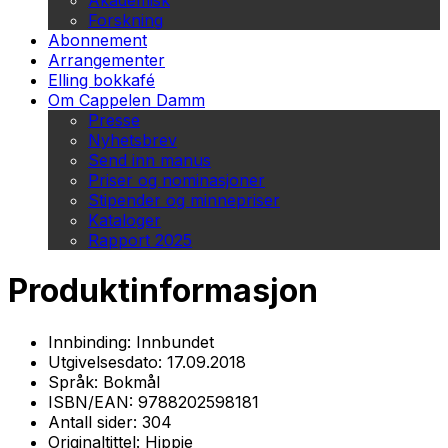
Akademisk
Forskning
Abonnement
Arrangementer
Elling bokkafé
Om Cappelen Damm
Presse
Nyhetsbrev
Send inn manus
Priser og nominasjoner
Stipender og minnepriser
Kataloger
Rapport 2025
Produktinformasjon
Innbinding:
Innbundet
Utgivelsesdato:
17.09.2018
Språk:
Bokmål
ISBN/EAN:
9788202598181
Antall sider:
304
Originaltittel:
Hippie