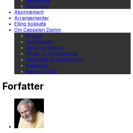
Akademisk
Forskning
Abonnement
Arrangementer
Elling bokkafé
Om Cappelen Damm
Presse
Nyhetsbrev
Send inn manus
Priser og nominasjoner
Stipender og minnepriser
Kataloger
Rapport 2025
Forfatter