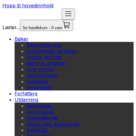
Hopp til hovedinnhold
Laster...
Se handlekurv - 0 vare
Bøker
Skjønnlitteratur
Dokumentar og fakta
Hobby og fritid
Barn og ungdom
Ung voksen
Serieromaner
Fagbøker
Skolebøker
Forfattere
Utdanning
Barnehage
Grunnskole
Videregående
Norsk som andrespråk
Fagskole