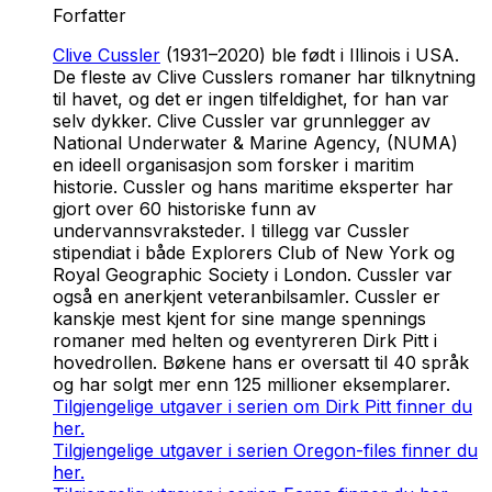
Forfatter
Clive Cussler
(1931–2020) ble født i Illinois i USA.
De fleste av Clive Cusslers romaner har tilknytning
til havet, og det er ingen tilfeldighet, for han var
selv dykker. Clive Cussler var grunnlegger av
National Underwater & Marine Agency, (NUMA)
en ideell organisasjon som forsker i maritim
historie. Cussler og hans maritime eksperter har
gjort over 60 historiske funn av
undervannsvraksteder. I tillegg var Cussler
stipendiat i både Explorers Club of New York og
Royal Geographic Society i London. Cussler var
også en anerkjent veteranbilsamler. Cussler er
kanskje mest kjent for sine mange spennings
romaner med helten og eventyreren Dirk Pitt i
hovedrollen. Bøkene hans er oversatt til 40 språk
og har solgt mer enn 125 millioner eksemplarer.
Tilgjengelige utgaver i serien om Dirk Pitt finner du
her.
Tilgjengelige utgaver i serien Oregon-files finner du
her.