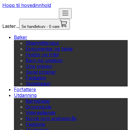
Hopp til hovedinnhold
Laster...
Se handlekurv - 0 vare
Bøker
Skjønnlitteratur
Dokumentar og fakta
Hobby og fritid
Barn og ungdom
Ung voksen
Serieromaner
Fagbøker
Skolebøker
Forfattere
Utdanning
Barnehage
Grunnskole
Videregående
Norsk som andrespråk
Fagskole