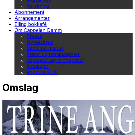
Akademisk
Forskning
Abonnement
Arrangementer
Elling bokkafé
Om Cappelen Damm
Presse
Nyhetsbrev
Send inn manus
Priser og nominasjoner
Stipender og minnepriser
Kataloger
Rapport 2025
Omslag