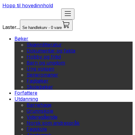
Hopp til hovedinnhold
Laster...
Se handlekurv - 0 vare
Bøker
Skjønnlitteratur
Dokumentar og fakta
Hobby og fritid
Barn og ungdom
Ung voksen
Serieromaner
Fagbøker
Skolebøker
Forfattere
Utdanning
Barnehage
Grunnskole
Videregående
Norsk som andrespråk
Fagskole