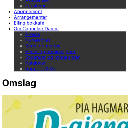
Akademisk
Forskning
Abonnement
Arrangementer
Elling bokkafé
Om Cappelen Damm
Presse
Nyhetsbrev
Send inn manus
Priser og nominasjoner
Stipender og minnepriser
Kataloger
Rapport 2025
Omslag