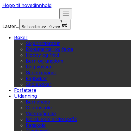
Hopp til hovedinnhold
Laster...
Se handlekurv - 0 vare
Bøker
Skjønnlitteratur
Dokumentar og fakta
Hobby og fritid
Barn og ungdom
Ung voksen
Serieromaner
Fagbøker
Skolebøker
Forfattere
Utdanning
Barnehage
Grunnskole
Videregående
Norsk som andrespråk
Fagskole