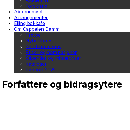
Akademisk
Forskning
Abonnement
Arrangementer
Elling bokkafé
Om Cappelen Damm
Presse
Nyhetsbrev
Send inn manus
Priser og nominasjoner
Stipender og minnepriser
Kataloger
Rapport 2025
Forfattere og bidragsytere