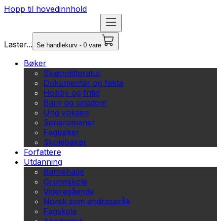
Hopp til hovedinnhold
Laster...
Se handlekurv - 0 vare
Bøker
Skjønnlitteratur
Dokumentar og fakta
Hobby og fritid
Barn og ungdom
Ung voksen
Serieromaner
Fagbøker
Skolebøker
Forfattere
Utdanning
Barnehage
Grunnskole
Videregående
Norsk som andrespråk
Fagskole