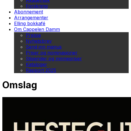
Akademisk
Forskning
Abonnement
Arrangementer
Elling bokkafé
Om Cappelen Damm
Presse
Nyhetsbrev
Send inn manus
Priser og nominasjoner
Stipender og minnepriser
Kataloger
Rapport 2025
Omslag