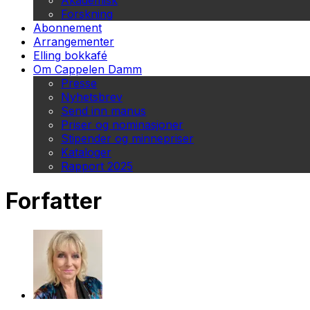
Akademisk
Forskning
Abonnement
Arrangementer
Elling bokkafé
Om Cappelen Damm
Presse
Nyhetsbrev
Send inn manus
Priser og nominasjoner
Stipender og minnepriser
Kataloger
Rapport 2025
Forfatter