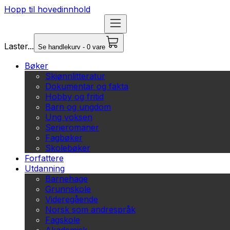
Hopp til hovedinnhold
Laster...
Se handlekurv - 0 vare
Bøker
Skjønnlitteratur
Dokumentar og fakta
Hobby og fritid
Barn og ungdom
Ung voksen
Serieromaner
Fagbøker
Skolebøker
Forfattere
Utdanning
Barnehage
Grunnskole
Videregående
Norsk som andrespråk
Fagskole