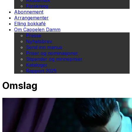
Akademisk
Forskning
Abonnement
Arrangementer
Elling bokkafé
Om Cappelen Damm
Presse
Nyhetsbrev
Send inn manus
Priser og nominasjoner
Stipender og minnepriser
Kataloger
Rapport 2025
Omslag