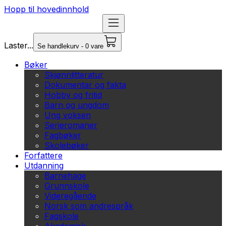
Hopp til hovedinnhold
Laster...
Se handlekurv - 0 vare
Bøker
Skjønnlitteratur
Dokumentar og fakta
Hobby og fritid
Barn og ungdom
Ung voksen
Serieromaner
Fagbøker
Skolebøker
Forfattere
Utdanning
Barnehage
Grunnskole
Videregående
Norsk som andrespråk
Fagskole