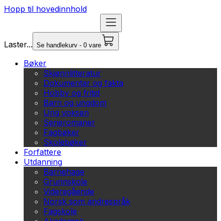
Hopp til hovedinnhold
Laster...
Se handlekurv - 0 vare
Bøker
Skjønnlitteratur
Dokumentar og fakta
Hobby og fritid
Barn og ungdom
Ung voksen
Serieromaner
Fagbøker
Skolebøker
Forfattere
Utdanning
Barnehage
Grunnskole
Videregående
Norsk som andrespråk
Fagskole