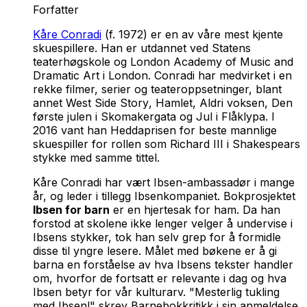
Forfatter
Kåre Conradi
(f. 1972) er en av våre mest kjente
skuespillere. Han er utdannet ved Statens
teaterhøgskole og London Academy of Music and
Dramatic Art i London. Conradi har medvirket i en
rekke filmer, serier og teateroppsetninger, blant
annet
West Side Story
,
Hamlet
,
Aldri voksen
,
Den
første julen i Skomakergata
og
Jul i Flåklypa
. I
2016 vant han Heddaprisen for beste mannlige
skuespiller for rollen som Richard III i Shakespears
stykke med samme tittel.
Kåre Conradi har vært Ibsen-ambassadør i mange
år, og leder i tillegg Ibsenkompaniet. Bokprosjektet
Ibsen for barn
er en hjertesak for ham. Da han
forstod at skolene ikke lenger velger å undervise i
Ibsens stykker, tok han selv grep for å formidle
disse til yngre lesere. Målet med bøkene er å gi
barna en forståelse av hva Ibsens tekster handler
om, hvorfor de fortsatt er relevante i dag og hva
Ibsen betyr for vår kulturarv. "Mesterlig tukling
med Ibsen!" skrev Barnebokkritikk i sin anmeldelse