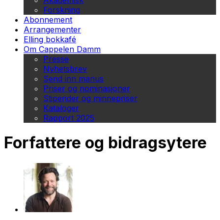
Akademisk
Forskning
Abonnement
Arrangementer
Elling bokkafé
Om Cappelen Damm
Presse
Nyhetsbrev
Send inn manus
Priser og nominasjoner
Stipender og minnepriser
Kataloger
Rapport 2025
Forfattere og bidragsytere