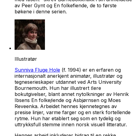
av Peer Gynt og En folkefiende, de to første
bøkene i denne serien.
Illustratør
Sunniva Fluge Hole
(f. 1994) er en erfaren og
internasjonalt anerkjent animatør, illustratør og
tegneserieskaper utdannet ved Arts University
Bournemouth. Hun har illustrert ﬂere
bokutgivelser, blant annet nytolkninger av Henrik
Ibsens
En folkeﬁende
og Asbjørnsen og Moes
Reveenka
. Arbeidet hennes kjennetegnes av
presise linjer, varme farger og en sterk fortellende
rytme. Hun har etablert seg som en tydelig og
uttrykksfull stemme innen norsk visuell litteratur.
Hennes arbeid inkluderer bidrag til en rekke