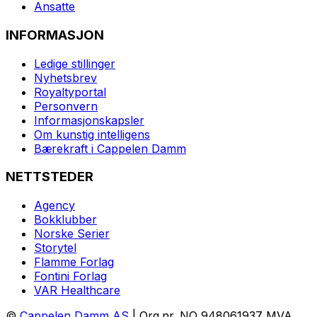
Ansatte
INFORMASJON
Ledige stillinger
Nyhetsbrev
Royaltyportal
Personvern
Informasjonskapsler
Om kunstig intelligens
Bærekraft i Cappelen Damm
NETTSTEDER
Agency
Bokklubber
Norske Serier
Storytel
Flamme Forlag
Fontini Forlag
VAR Healthcare
©
Cappelen Damm AS
| Org.nr. NO 948061937 MVA