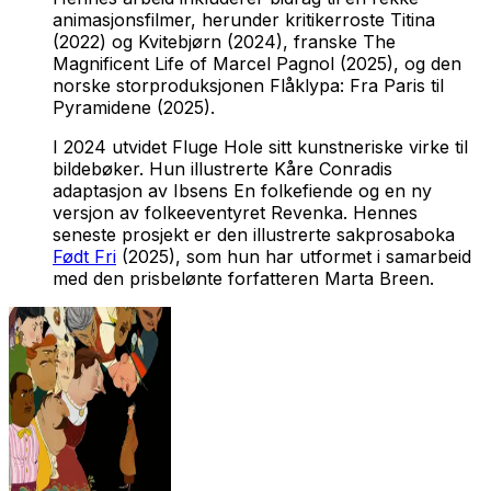
animasjonsfilmer, herunder kritikerroste
Titina
(2022) og
Kvitebjørn
(2024), franske
The
Magnificent Life of Marcel Pagnol
(2025), og den
norske storproduksjonen
Flåklypa: Fra Paris til
Pyramidene
(2025).
I 2024 utvidet Fluge Hole sitt kunstneriske virke til
bildebøker. Hun illustrerte Kåre Conradis
adaptasjon av Ibsens
En folkefiende
og en ny
versjon av folkeeventyret
Revenka
. Hennes
seneste prosjekt er den illustrerte sakprosaboka
Født Fri
(2025), som hun har utformet i samarbeid
med den prisbelønte forfatteren Marta Breen.