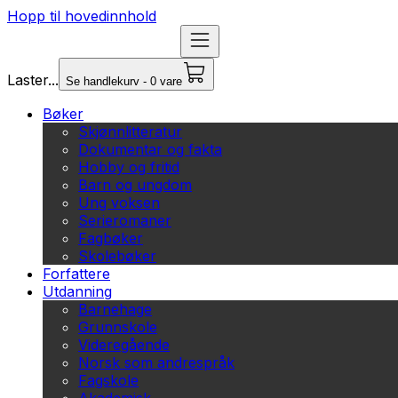
Hopp til hovedinnhold
Laster...
Se handlekurv - 0 vare
Bøker
Skjønnlitteratur
Dokumentar og fakta
Hobby og fritid
Barn og ungdom
Ung voksen
Serieromaner
Fagbøker
Skolebøker
Forfattere
Utdanning
Barnehage
Grunnskole
Videregående
Norsk som andrespråk
Fagskole