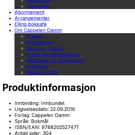
Akademisk
Forskning
Abonnement
Arrangementer
Elling bokkafé
Om Cappelen Damm
Presse
Nyhetsbrev
Send inn manus
Priser og nominasjoner
Stipender og minnepriser
Kataloger
Rapport 2025
Produktinformasjon
Innbinding:
Innbundet
Utgivelsesdato:
22.09.2016
Forlag:
Cappelen Damm
Språk:
Bokmål
ISBN/EAN:
9788202527471
Antall sider:
304