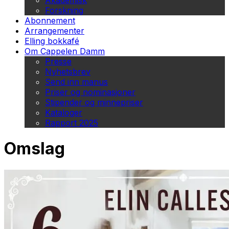
Akademisk
Forskning
Abonnement
Arrangementer
Elling bokkafé
Om Cappelen Damm
Presse
Nyhetsbrev
Send inn manus
Priser og nominasjoner
Stipender og minnepriser
Kataloger
Rapport 2025
Omslag