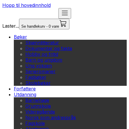
Hopp til hovedinnhold
Laster...
Se handlekurv - 0 vare
Bøker
Skjønnlitteratur
Dokumentar og fakta
Hobby og fritid
Barn og ungdom
Ung voksen
Serieromaner
Fagbøker
Skolebøker
Forfattere
Utdanning
Barnehage
Grunnskole
Videregående
Norsk som andrespråk
Fagskole