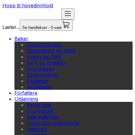
Hopp til hovedinnhold
Laster...
Se handlekurv - 0 vare
Bøker
Skjønnlitteratur
Dokumentar og fakta
Hobby og fritid
Barn og ungdom
Ung voksen
Serieromaner
Fagbøker
Skolebøker
Forfattere
Utdanning
Barnehage
Grunnskole
Videregående
Norsk som andrespråk
Fagskole