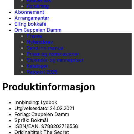
Akademisk
Forskning
Abonnement
Arrangementer
Elling bokkafé
Om Cappelen Damm
Presse
Nyhetsbrev
Send inn manus
Priser og nominasjoner
Stipender og minnepriser
Kataloger
Rapport 2025
Produktinformasjon
Innbinding:
Lydbok
Utgivelsesdato:
24.02.2021
Forlag:
Cappelen Damm
Språk:
Bokmål
ISBN/EAN:
9788202718558
Originaltittel:
The Secret