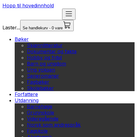
Hopp til hovedinnhold
Laster...
Se handlekurv - 0 vare
Bøker
Skjønnlitteratur
Dokumentar og fakta
Hobby og fritid
Barn og ungdom
Ung voksen
Serieromaner
Fagbøker
Skolebøker
Forfattere
Utdanning
Barnehage
Grunnskole
Videregående
Norsk som andrespråk
Fagskole