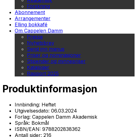
Akademisk
Forskning
Abonnement
Arrangementer
Elling bokkafé
Om Cappelen Damm
Presse
Nyhetsbrev
Send inn manus
Priser og nominasjoner
Stipender og minnepriser
Kataloger
Rapport 2025
Produktinformasjon
Innbinding:
Heftet
Utgivelsesdato:
06.03.2024
Forlag:
Cappelen Damm Akademisk
Språk:
Bokmål
ISBN/EAN:
9788202838362
Antall sider:
216