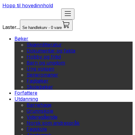
Hopp til hovedinnhold
Laster...
Se handlekurv - 0 vare
Bøker
Skjønnlitteratur
Dokumentar og fakta
Hobby og fritid
Barn og ungdom
Ung voksen
Serieromaner
Fagbøker
Skolebøker
Forfattere
Utdanning
Barnehage
Grunnskole
Videregående
Norsk som andrespråk
Fagskole