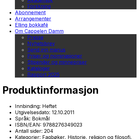
Akademisk
Forskning
Abonnement
Arrangementer
Elling bokkafé
Om Cappelen Damm
Presse
Nyhetsbrev
Send inn manus
Priser og nominasjoner
Stipender og minnepriser
Kataloger
Rapport 2025
Produktinformasjon
Innbinding:
Heftet
Utgivelsesdato:
12.10.2011
Språk:
Bokmål
ISBN/EAN:
9788276349023
Antall sider:
204
Kategorier:
Fagbøker, Historie, religion og filosofi,