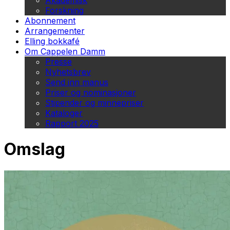
Akademisk
Forskning
Abonnement
Arrangementer
Elling bokkafé
Om Cappelen Damm
Presse
Nyhetsbrev
Send inn manus
Priser og nominasjoner
Stipender og minnepriser
Kataloger
Rapport 2025
Omslag