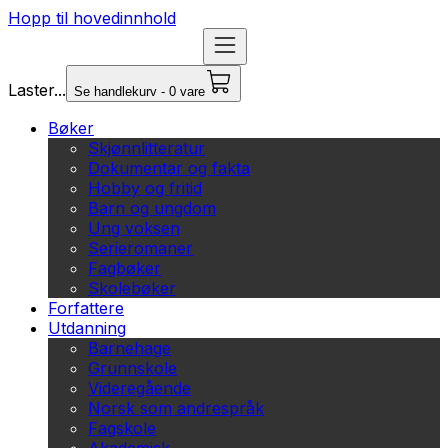
Hopp til hovedinnhold
Laster...
Se handlekurv - 0 vare
Bøker
Skjønnlitteratur
Dokumentar og fakta
Hobby og fritid
Barn og ungdom
Ung voksen
Serieromaner
Fagbøker
Skolebøker
Forfattere
Utdanning
Barnehage
Grunnskole
Videregående
Norsk som andrespråk
Fagskole