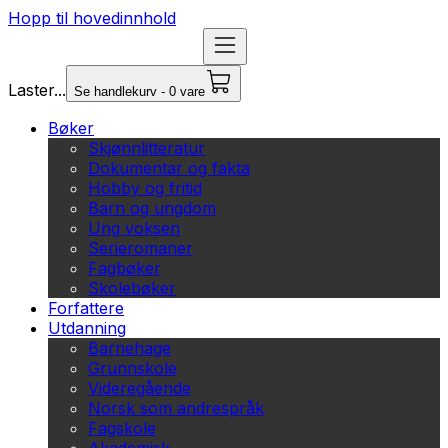
Hopp til hovedinnhold
Laster...
Se handlekurv - 0 vare
Bøker
Skjønnlitteratur
Dokumentar og fakta
Hobby og fritid
Barn og ungdom
Ung voksen
Serieromaner
Fagbøker
Skolebøker
Forfattere
Utdanning
Barnehage
Grunnskole
Videregående
Norsk som andrespråk
Fagskole