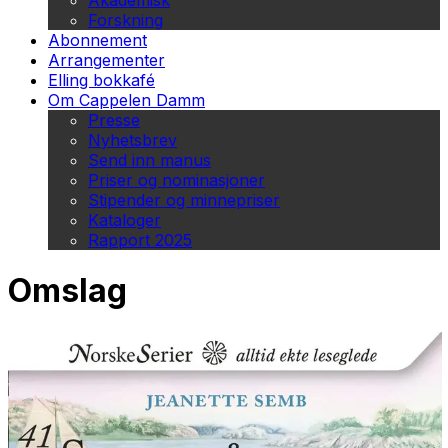
Akademisk
Forskning
Abonnement
Arrangementer
Elling bokkafé
Om Cappelen Damm
Presse
Nyhetsbrev
Send inn manus
Priser og nominasjoner
Stipender og minnepriser
Kataloger
Rapport 2025
Omslag