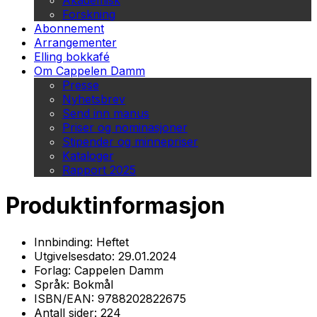
Akademisk
Forskning
Abonnement
Arrangementer
Elling bokkafé
Om Cappelen Damm
Presse
Nyhetsbrev
Send inn manus
Priser og nominasjoner
Stipender og minnepriser
Kataloger
Rapport 2025
Produktinformasjon
Innbinding:
Heftet
Utgivelsesdato:
29.01.2024
Forlag:
Cappelen Damm
Språk:
Bokmål
ISBN/EAN:
9788202822675
Antall sider:
224