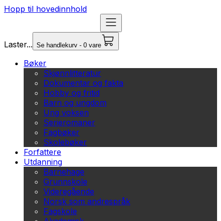
Hopp til hovedinnhold
Laster...
Se handlekurv - 0 vare
Bøker
Skjønnlitteratur
Dokumentar og fakta
Hobby og fritid
Barn og ungdom
Ung voksen
Serieromaner
Fagbøker
Skolebøker
Forfattere
Utdanning
Barnehage
Grunnskole
Videregående
Norsk som andrespråk
Fagskole