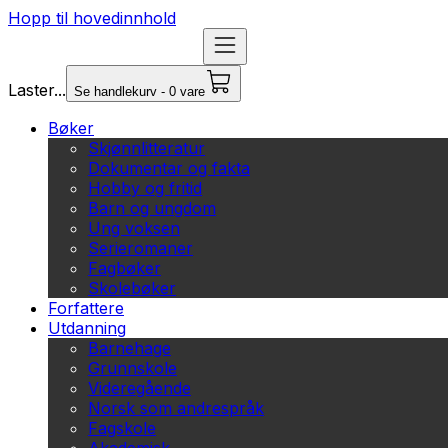
Hopp til hovedinnhold
Laster...
Se handlekurv - 0 vare
Bøker
Skjønnlitteratur
Dokumentar og fakta
Hobby og fritid
Barn og ungdom
Ung voksen
Serieromaner
Fagbøker
Skolebøker
Forfattere
Utdanning
Barnehage
Grunnskole
Videregående
Norsk som andrespråk
Fagskole