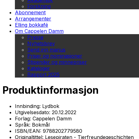
Akademisk
Forskning
Abonnement
Arrangementer
Elling bokkafé
Om Cappelen Damm
Presse
Nyhetsbrev
Send inn manus
Priser og nominasjoner
Stipender og minnepriser
Kataloger
Rapport 2025
Produktinformasjon
Innbinding:
Lydbok
Utgivelsesdato:
20.12.2022
Forlag:
Cappelen Damm
Språk:
Bokmål
ISBN/EAN:
9788202779580
Originaltittel:
Lesepiraten - Tierfreundegeschichten