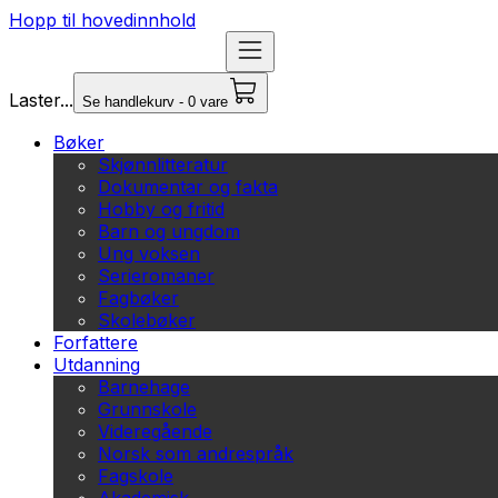
Hopp til hovedinnhold
Laster...
Se handlekurv - 0 vare
Bøker
Skjønnlitteratur
Dokumentar og fakta
Hobby og fritid
Barn og ungdom
Ung voksen
Serieromaner
Fagbøker
Skolebøker
Forfattere
Utdanning
Barnehage
Grunnskole
Videregående
Norsk som andrespråk
Fagskole