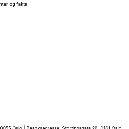
tar og fakta
0055 Oslo | Besøksadresse: Stortingsgata 28, 0161 Oslo