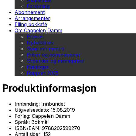
Akademisk
Forskning
Abonnement
Arrangementer
Elling bokkafé
Om Cappelen Damm
Presse
Nyhetsbrev
Send inn manus
Priser og nominasjoner
Stipender og minnepriser
Kataloger
Rapport 2025
Produktinformasjon
Innbinding:
Innbundet
Utgivelsesdato:
15.08.2019
Forlag:
Cappelen Damm
Språk:
Bokmål
ISBN/EAN:
9788202599270
Antall sider:
152