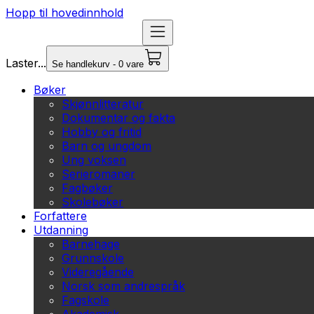
Hopp til hovedinnhold
Laster...
Se handlekurv - 0 vare
Bøker
Skjønnlitteratur
Dokumentar og fakta
Hobby og fritid
Barn og ungdom
Ung voksen
Serieromaner
Fagbøker
Skolebøker
Forfattere
Utdanning
Barnehage
Grunnskole
Videregående
Norsk som andrespråk
Fagskole