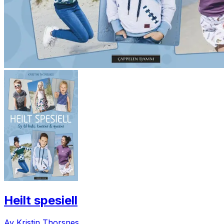
Heilt spesiell
Av Kristin Thorsnes