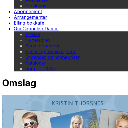
Akademisk
Forskning
Abonnement
Arrangementer
Elling bokkafé
Om Cappelen Damm
Presse
Nyhetsbrev
Send inn manus
Priser og nominasjoner
Stipender og minnepriser
Kataloger
Rapport 2025
Omslag