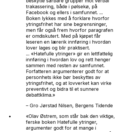
beskytte sårbare grupper mot verbal
trakassering, både i pølsekø, på
Facebook og ellers i samfunnet. ...
Boken lykkes med å forklare hvorfor
ytringsfrihet har sine begrensninger,
men får også frem hvorfor paragrafen
er omdiskutert. Med på kjøpet får
leseren en lærerik innføring i hvordan
lover lages og blir praktisert.
... «Hatefulle ytringer» gir en lettfattelig
innføring i hvordan lov og rett henger
sammen med resten av samfunnet.
Forfatteren argumenterer godt for at
personhets ikke bør beskyttes av
ytringsfrihet, og at lovverket kan virke
preventivt og bidra til et sunnere
debattklima.»
–
Gro Jørstad Nilsen, Bergens Tidende
«Olav Østrem, som står bak den viktige,
ferske boken Hatefulle ytringer,
argumenter godt for at mange i