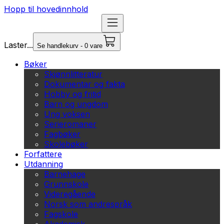
Hopp til hovedinnhold
Laster...
Se handlekurv - 0 vare
Bøker
Skjønnlitteratur
Dokumentar og fakta
Hobby og fritid
Barn og ungdom
Ung voksen
Serieromaner
Fagbøker
Skolebøker
Forfattere
Utdanning
Barnehage
Grunnskole
Videregående
Norsk som andrespråk
Fagskole