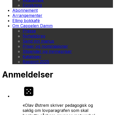
Akademisk
Forskning
Abonnement
Arrangementer
Elling bokkafé
Om Cappelen Damm
Presse
Nyhetsbrev
Send inn manus
Priser og nominasjoner
Stipender og minnepriser
Kataloger
Rapport 2025
Anmeldelser
«Olav Østrem skriver pedagogisk og
saklig om lovparagrafen som skal