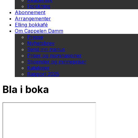
Akademisk
Forskning
Abonnement
Arrangementer
Elling bokkafé
Om Cappelen Damm
Presse
Nyhetsbrev
Send inn manus
Priser og nominasjoner
Stipender og minnepriser
Kataloger
Rapport 2025
Bla i boka