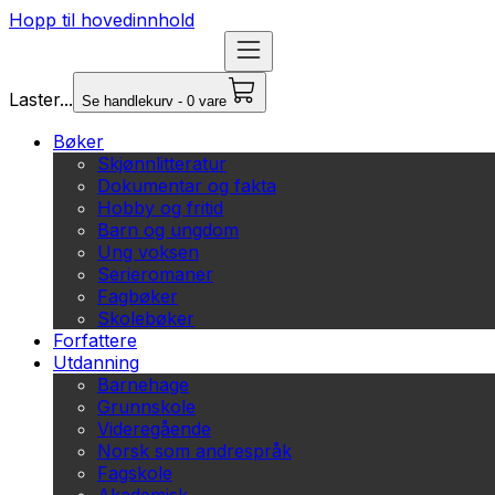
Hopp til hovedinnhold
Laster...
Se handlekurv - 0 vare
Bøker
Skjønnlitteratur
Dokumentar og fakta
Hobby og fritid
Barn og ungdom
Ung voksen
Serieromaner
Fagbøker
Skolebøker
Forfattere
Utdanning
Barnehage
Grunnskole
Videregående
Norsk som andrespråk
Fagskole