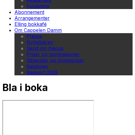
Akademisk
Forskning
Abonnement
Arrangementer
Elling bokkafé
Om Cappelen Damm
Presse
Nyhetsbrev
Send inn manus
Priser og nominasjoner
Stipender og minnepriser
Kataloger
Rapport 2025
Bla i boka