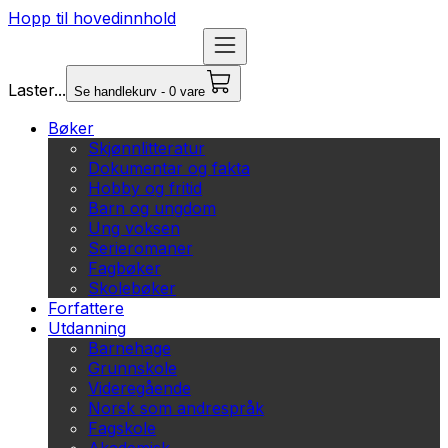
Hopp til hovedinnhold
Laster...
Se handlekurv - 0 vare
Bøker
Skjønnlitteratur
Dokumentar og fakta
Hobby og fritid
Barn og ungdom
Ung voksen
Serieromaner
Fagbøker
Skolebøker
Forfattere
Utdanning
Barnehage
Grunnskole
Videregående
Norsk som andrespråk
Fagskole