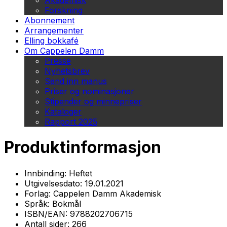
Akademisk
Forskning
Abonnement
Arrangementer
Elling bokkafé
Om Cappelen Damm
Presse
Nyhetsbrev
Send inn manus
Priser og nominasjoner
Stipender og minnepriser
Kataloger
Rapport 2025
Produktinformasjon
Innbinding:
Heftet
Utgivelsesdato:
19.01.2021
Forlag:
Cappelen Damm Akademisk
Språk:
Bokmål
ISBN/EAN:
9788202706715
Antall sider:
266