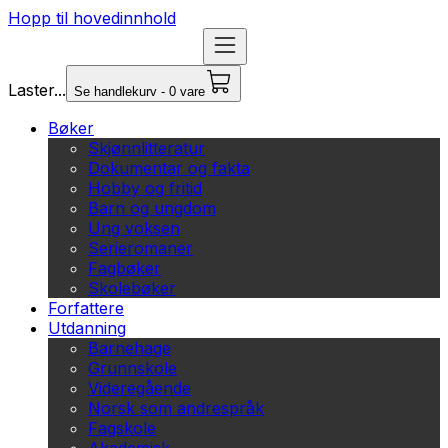
Hopp til hovedinnhold
Laster...
Se handlekurv - 0 vare
Bøker
Skjønnlitteratur
Dokumentar og fakta
Hobby og fritid
Barn og ungdom
Ung voksen
Serieromaner
Fagbøker
Skolebøker
Forfattere
Utdanning
Barnehage
Grunnskole
Videregående
Norsk som andrespråk
Fagskole