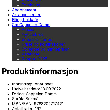
Akademisk
Forskning
Abonnement
Arrangementer
Elling bokkafé
Om Cappelen Damm
Presse
Nyhetsbrev
Send inn manus
Priser og nominasjoner
Stipender og minnepriser
Kataloger
Rapport 2025
Produktinformasjon
Innbinding:
Innbundet
Utgivelsesdato:
13.09.2022
Forlag:
Cappelen Damm
Språk:
Bokmål
ISBN/EAN:
9788202717421
Antall sider:
192