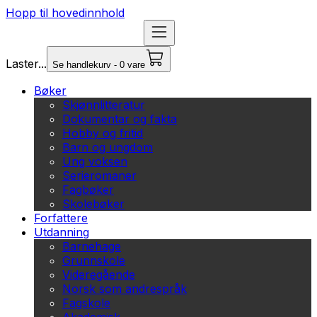
Hopp til hovedinnhold
Laster...
Se handlekurv - 0 vare
Bøker
Skjønnlitteratur
Dokumentar og fakta
Hobby og fritid
Barn og ungdom
Ung voksen
Serieromaner
Fagbøker
Skolebøker
Forfattere
Utdanning
Barnehage
Grunnskole
Videregående
Norsk som andrespråk
Fagskole