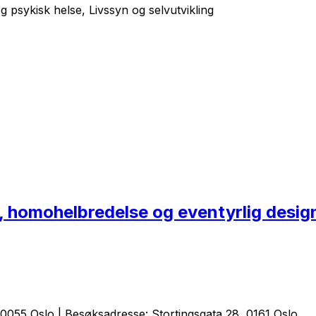
 psykisk helse, Livssyn og selvutvikling
, homohelbredelse og eventyrlig desig
0055 Oslo | Besøksadresse: Stortingsgata 28, 0161 Oslo