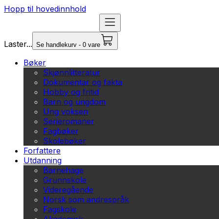
Hopp til hovedinnhold
Laster...
Se handlekurv - 0 vare
Bøker
Skjønnlitteratur
Dokumentar og fakta
Hobby og fritid
Barn og ungdom
Ung voksen
Serieromaner
Fagbøker
Skolebøker
Forfattere
Utdanning
Barnehage
Grunnskole
Videregående
Norsk som andrespråk
Fagskole