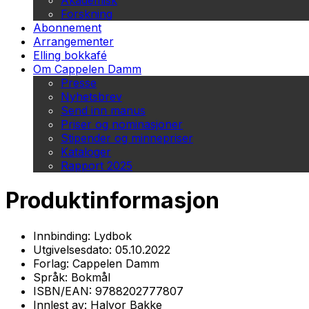
Akademisk
Forskning
Abonnement
Arrangementer
Elling bokkafé
Om Cappelen Damm
Presse
Nyhetsbrev
Send inn manus
Priser og nominasjoner
Stipender og minnepriser
Kataloger
Rapport 2025
Produktinformasjon
Innbinding:
Lydbok
Utgivelsesdato:
05.10.2022
Forlag:
Cappelen Damm
Språk:
Bokmål
ISBN/EAN:
9788202777807
Innlest av:
Halvor Bakke