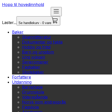
Hopp til hovedinnhold
Laster...
Se handlekurv - 0 vare
Bøker
Skjønnlitteratur
Dokumentar og fakta
Hobby og fritid
Barn og ungdom
Ung voksen
Serieromaner
Fagbøker
Skolebøker
Forfattere
Utdanning
Barnehage
Grunnskole
Videregående
Norsk som andrespråk
Fagskole