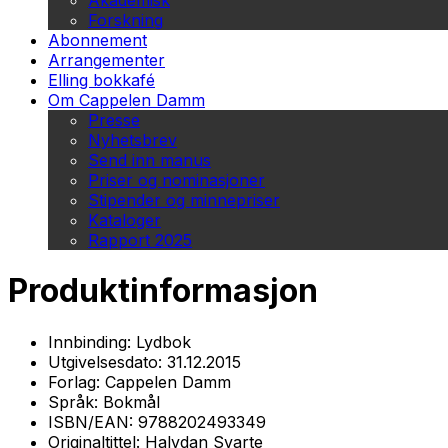
Akademisk
Forskning
Abonnement
Arrangementer
Elling bokkafé
Om Cappelen Damm
Presse
Nyhetsbrev
Send inn manus
Priser og nominasjoner
Stipender og minnepriser
Kataloger
Rapport 2025
Produktinformasjon
Innbinding:
Lydbok
Utgivelsesdato:
31.12.2015
Forlag:
Cappelen Damm
Språk:
Bokmål
ISBN/EAN:
9788202493349
Originaltittel:
Halvdan Svarte