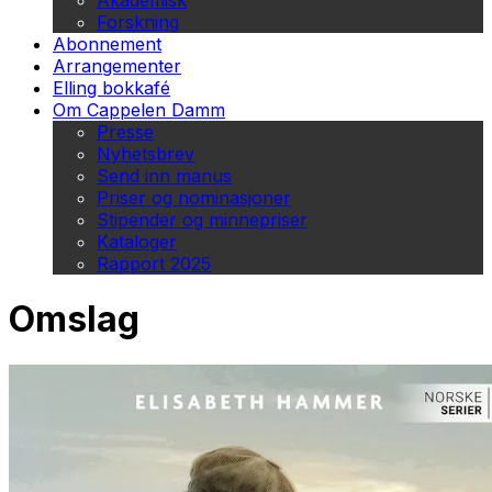
Akademisk
Forskning
Abonnement
Arrangementer
Elling bokkafé
Om Cappelen Damm
Presse
Nyhetsbrev
Send inn manus
Priser og nominasjoner
Stipender og minnepriser
Kataloger
Rapport 2025
Omslag