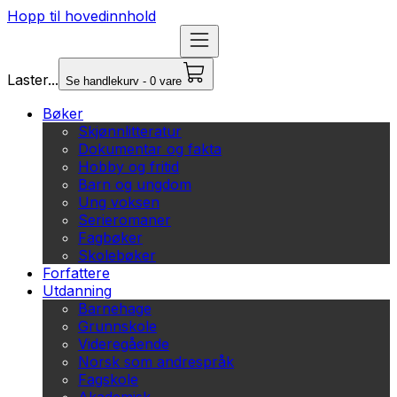
Hopp til hovedinnhold
Laster...
Se handlekurv - 0 vare
Bøker
Skjønnlitteratur
Dokumentar og fakta
Hobby og fritid
Barn og ungdom
Ung voksen
Serieromaner
Fagbøker
Skolebøker
Forfattere
Utdanning
Barnehage
Grunnskole
Videregående
Norsk som andrespråk
Fagskole