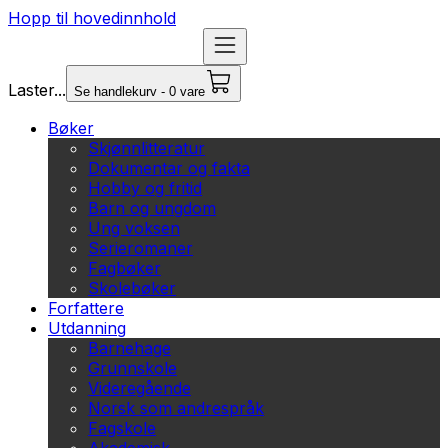
Hopp til hovedinnhold
Laster...
Se handlekurv - 0 vare
Bøker
Skjønnlitteratur
Dokumentar og fakta
Hobby og fritid
Barn og ungdom
Ung voksen
Serieromaner
Fagbøker
Skolebøker
Forfattere
Utdanning
Barnehage
Grunnskole
Videregående
Norsk som andrespråk
Fagskole