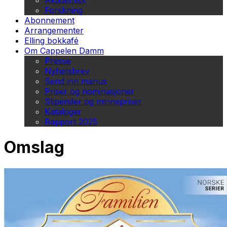
Akademisk
Forskning
Abonnement
Arrangementer
Elling bokkafé
Om Cappelen Damm
Presse
Nyhetsbrev
Send inn manus
Priser og nominasjoner
Stipender og minnepriser
Kataloger
Rapport 2025
Omslag