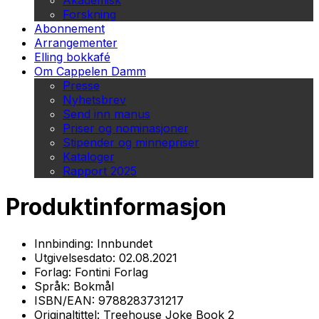
Akademisk
Forskning
Abonnement
Arrangementer
Elling bokkafé
Om Cappelen Damm
Presse
Nyhetsbrev
Send inn manus
Priser og nominasjoner
Stipender og minnepriser
Kataloger
Rapport 2025
Produktinformasjon
Innbinding:
Innbundet
Utgivelsesdato:
02.08.2021
Forlag:
Fontini Forlag
Språk:
Bokmål
ISBN/EAN:
9788283731217
Originaltittel:
Treehouse Joke Book 2