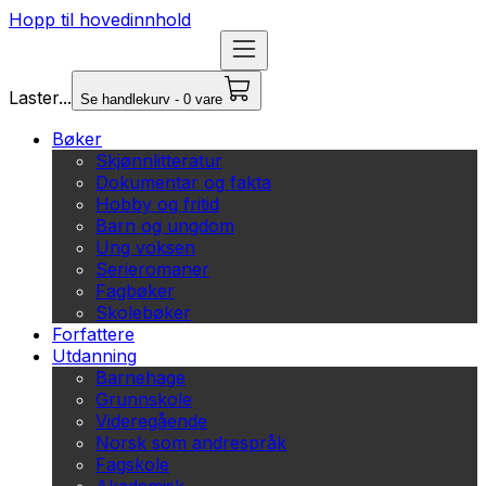
Hopp til hovedinnhold
Laster...
Se handlekurv - 0 vare
Bøker
Skjønnlitteratur
Dokumentar og fakta
Hobby og fritid
Barn og ungdom
Ung voksen
Serieromaner
Fagbøker
Skolebøker
Forfattere
Utdanning
Barnehage
Grunnskole
Videregående
Norsk som andrespråk
Fagskole