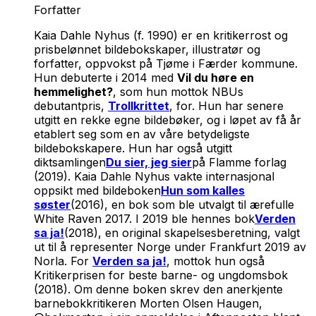
Forfatter
Kaia Dahle Nyhus (f. 1990) er en kritikerrost og
prisbelønnet bildebokskaper, illustratør og
forfatter, oppvokst på Tjøme i Færder kommune.
Hun debuterte i 2014 med
Vil du høre en
hemmelighet?
, som hun mottok NBUs
debutantpris,
Trollkrittet
, for. Hun har senere
utgitt en rekke egne bildebøker, og i løpet av få år
etablert seg som en av våre betydeligste
bildebokskapere. Hun har også utgitt
diktsamlingen
Du sier, jeg sier
på Flamme forlag
(2019). Kaia Dahle Nyhus vakte internasjonal
oppsikt med bildeboken
Hun som kalles
søster
(2016), en bok som ble utvalgt til ærefulle
White Raven 2017. I 2019 ble hennes bok
Verden
sa ja!
(2018), en original skapelsesberetning, valgt
ut til å representer Norge under Frankfurt 2019 av
Norla. For
Verden sa ja!
, mottok hun også
Kritikerprisen for beste barne- og ungdomsbok
(2018). Om denne boken skrev den anerkjente
barnebokkritikeren Morten Olsen Haugen,