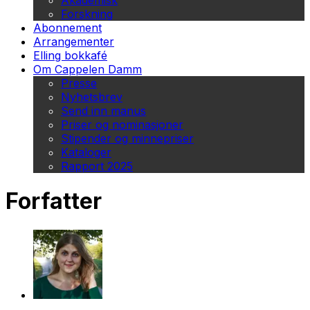
Akademisk
Forskning
Abonnement
Arrangementer
Elling bokkafé
Om Cappelen Damm
Presse
Nyhetsbrev
Send inn manus
Priser og nominasjoner
Stipender og minnepriser
Kataloger
Rapport 2025
Forfatter