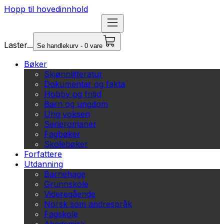
Hopp til hovedinnhold
Laster...
Se handlekurv - 0 vare
Bøker
Skjønnlitteratur
Dokumentar og fakta
Hobby og fritid
Barn og ungdom
Ung voksen
Serieromaner
Fagbøker
Skolebøker
Forfattere
Utdanning
Barnehage
Grunnskole
Videregående
Norsk som andrespråk
Fagskole