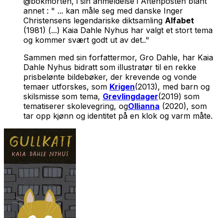
@bokmorten, i sin anmeldelse i Aftenposten blant
annet : " ... kan måle seg med danske Inger
Christensens legendariske diktsamling
Alfabet
(1981) (...) Kaia Dahle Nyhus har valgt et stort tema
og kommer svært godt ut av det.."
Sammen med sin forfattermor, Gro Dahle, har Kaia
Dahle Nyhus bidratt som illustratør til en rekke
prisbelønte bildebøker, der krevende og vonde
temaer utforskes, som
Krigen
(2013), med barn og
skilsmisse som tema,
Grevlingdager
(2019) som
tematiserer skolevegring, og
Ollianna
(2020), som
tar opp kjønn og identitet på en klok og varm måte.