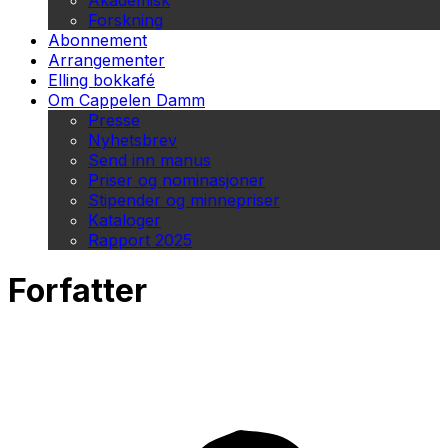
Akademisk
Forskning
Abonnement
Arrangementer
Elling bokkafé
Om Cappelen Damm
Presse
Nyhetsbrev
Send inn manus
Priser og nominasjoner
Stipender og minnepriser
Kataloger
Rapport 2025
Forfatter