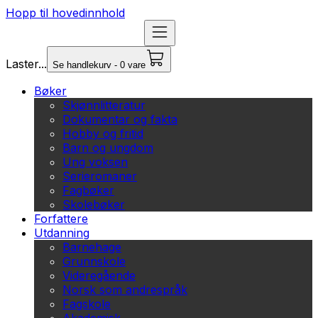
Hopp til hovedinnhold
Laster...
Se handlekurv - 0 vare
Bøker
Skjønnlitteratur
Dokumentar og fakta
Hobby og fritid
Barn og ungdom
Ung voksen
Serieromaner
Fagbøker
Skolebøker
Forfattere
Utdanning
Barnehage
Grunnskole
Videregående
Norsk som andrespråk
Fagskole