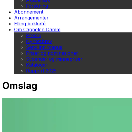
Akademisk
Forskning
Abonnement
Arrangementer
Elling bokkafé
Om Cappelen Damm
Presse
Nyhetsbrev
Send inn manus
Priser og nominasjoner
Stipender og minnepriser
Kataloger
Rapport 2025
Omslag