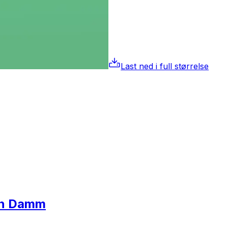
Last ned i full størrelse
en Damm