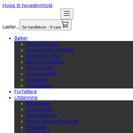
Hopp til hovedinnhold
Laster...
Se handlekurv - 0 vare
Bøker
Skjønnlitteratur
Dokumentar og fakta
Hobby og fritid
Barn og ungdom
Ung voksen
Serieromaner
Fagbøker
Skolebøker
Forfattere
Utdanning
Barnehage
Grunnskole
Videregående
Norsk som andrespråk
Fagskole