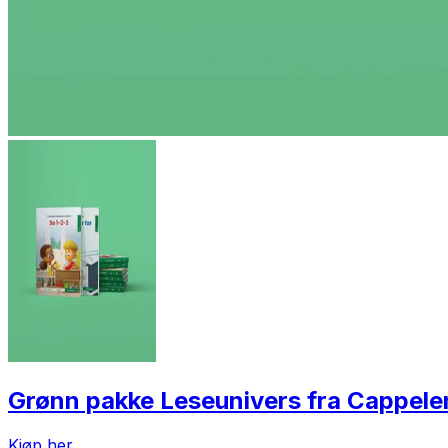
Grønn pakke Leseunivers fra Cappel
Kjøp her