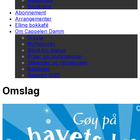
Akademisk
Forskning
Abonnement
Arrangementer
Elling bokkafé
Om Cappelen Damm
Presse
Nyhetsbrev
Send inn manus
Priser og nominasjoner
Stipender og minnepriser
Kataloger
Rapport 2025
Omslag