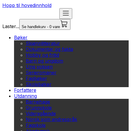
Hopp til hovedinnhold
Laster...
Se handlekurv - 0 vare
Bøker
Skjønnlitteratur
Dokumentar og fakta
Hobby og fritid
Barn og ungdom
Ung voksen
Serieromaner
Fagbøker
Skolebøker
Forfattere
Utdanning
Barnehage
Grunnskole
Videregående
Norsk som andrespråk
Fagskole