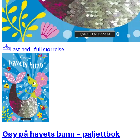
Last ned i full størrelse
Gøy på havets bunn - paljettbok