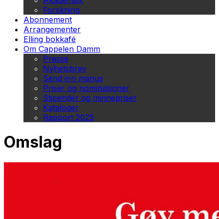
Akademisk
Forskning
Abonnement
Arrangementer
Elling bokkafé
Om Cappelen Damm
Presse
Nyhetsbrev
Send inn manus
Priser og nominasjoner
Stipender og minnepriser
Kataloger
Rapport 2025
Omslag