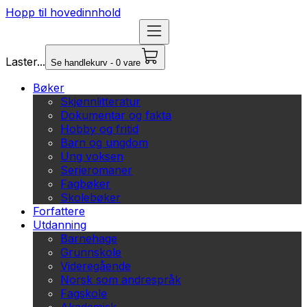
Hopp til hovedinnhold
Laster...
Se handlekurv - 0 vare
Bøker
Skjønnlitteratur
Dokumentar og fakta
Hobby og fritid
Barn og ungdom
Ung voksen
Serieromaner
Fagbøker
Skolebøker
Forfattere
Utdanning
Barnehage
Grunnskole
Videregående
Norsk som andrespråk
Fagskole