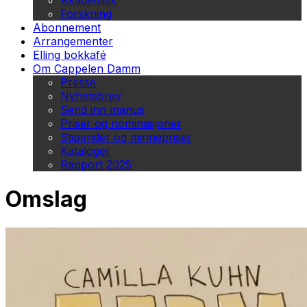
Akademisk
Forskning
Abonnement
Arrangementer
Elling bokkafé
Om Cappelen Damm
Presse
Nyhetsbrev
Send inn manus
Priser og nominasjoner
Stipender og minnepriser
Kataloger
Rapport 2025
Omslag