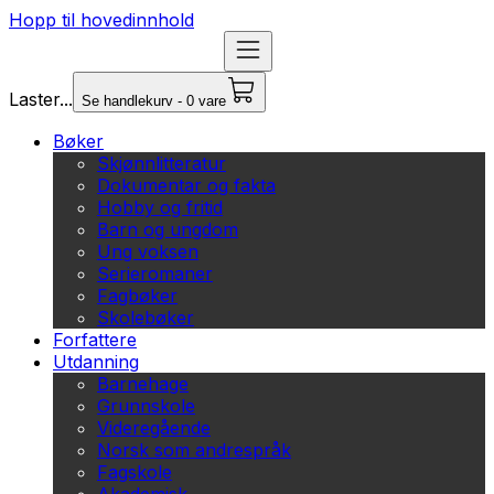
Hopp til hovedinnhold
Laster...
Se handlekurv - 0 vare
Bøker
Skjønnlitteratur
Dokumentar og fakta
Hobby og fritid
Barn og ungdom
Ung voksen
Serieromaner
Fagbøker
Skolebøker
Forfattere
Utdanning
Barnehage
Grunnskole
Videregående
Norsk som andrespråk
Fagskole