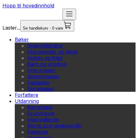
Hopp til hovedinnhold
Laster...
Se handlekurv - 0 vare
Bøker
Skjønnlitteratur
Dokumentar og fakta
Hobby og fritid
Barn og ungdom
Ung voksen
Serieromaner
Fagbøker
Skolebøker
Forfattere
Utdanning
Barnehage
Grunnskole
Videregående
Norsk som andrespråk
Fagskole