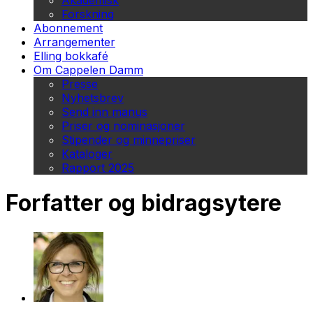
Akademisk
Forskning
Abonnement
Arrangementer
Elling bokkafé
Om Cappelen Damm
Presse
Nyhetsbrev
Send inn manus
Priser og nominasjoner
Stipender og minnepriser
Kataloger
Rapport 2025
Forfatter og bidragsytere